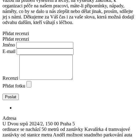
vazbu na průběh vyšetření a léčby, na výsledky zákroku, k
organizaci péče na našem pracovi, máte-li připomínky, nápady,
náměty, co by se dalo u nás zlepšit nebo dělat jinak, prosím, sdílejte
jej s námi. Děkujeme za Váš čas i za vaše slova, která možná dodají
odvahu dalším, kteří váhají s léčbou.
Přidat recenzi
Přidat recenzi
Jméno
E-mail
Recenzi
Přidat fotku
Adresa
U Dvou srpů 2024/2, 150 00 Praha 5
ordinace se nachází 50 metrů od zastávky Kavalírka 4 tramvajové
zastávky od stanice metra Anděl možnost snadného parkování auta