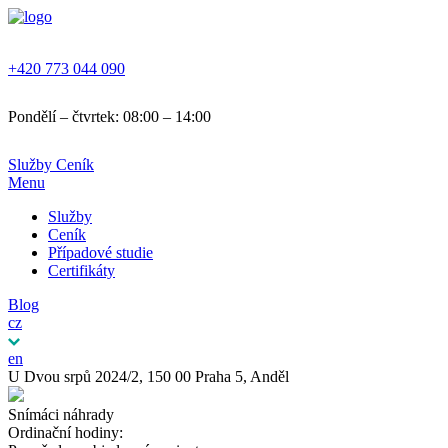
+420 773 044 090
Pondělí – čtvrtek: 08:00 – 14:00
Služby
Ceník
Menu
Služby
Ceník
Případové studie
Certifikáty
Blog
cz
en
U Dvou srpů 2024/2, 150 00 Praha 5, Anděl
Snímáci náhrady
Ordinační hodiny: