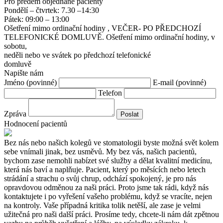
Pro předem objednané pacienty
Pondělí – čtvrtek: 7.30 –14:30
Pátek: 09:00 – 13:00
Оšetření mimo ordinační hodiny , VEČER- PO PŘEDCHOZÍ
TELEFONICKÉ DOMLUVĚ. Оšetření mimo ordinační hodiny, v
sobotu,
neděli nebo ve svátek po předchozí telefonické
domluvě
Napište nám
Jméno (povinné)
E-mail (povinné)
Telefon
Zpráva
Hodnocení pacientů
Bez nás nebo našich kolegů ve stomatologii byste možná svět kolem
sebe vnímali jinak, bez usměvů. My bez vás, našich pacientů,
bychom zase nemohli nabízet své služby a dělat kvalitní medicínu,
která nás baví a naplňuje. Pacient, který po měsících nebo letech
strádání a strachu o svůj chrup, odchází spokojený, je pro nás
opravdovou odměnou za naši práci. Proto jsme tak rádi, když nás
kontaktujete i po vyřešení vašeho problému, když se vracíte, nejen
na kontroly. Vaše případná kritika tolik netěší, ale zase je velmi
užitečná pro naši další práci. Prosíme tedy, chcete-li nám dát zpětnou